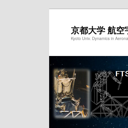
京都大学 航空
Kyoto Univ. Dynamics in Aerona