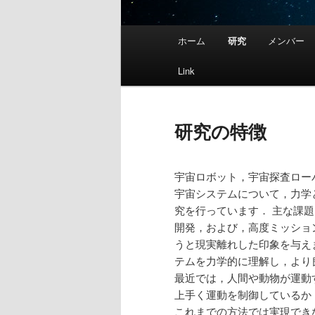
メ
ホーム
研究
メンバー
メ
イ
ン
Link
イ
メ
ニ
ン
ュ
研究の特徴
ー
コ
宇宙ロボット，宇宙探査ロー
ン
宇宙システムについて，力学
究を行っています． 主な課
テ
開発，および，高度ミッショ
うと現実離れした印象を与え
ン
テムを力学的に理解し，より
最近では，人間や動物が運動
ツ
上手く運動を制御しているか
これまでの方法では実現でき