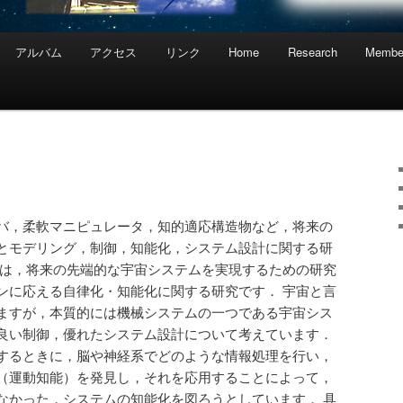
アルバム
アクセス
リンク
Home
Research
Membe
バ，柔軟マニピュレータ，知的適応構造物など，将来の
とモデリング，制御，知能化，システム設計に関する研
題は，将来の先端的な宇宙システムを実現するための研究
ンに応える自律化・知能化に関する研究です． 宇宙と言
ますが，本質的には機械システムの一つである宇宙シス
良い制御，優れたシステム設計について考えています．
するときに，脳や神経系でどのような情報処理を行い，
（運動知能）を発見し，それを応用することによって，
なかった，システムの知能化を図ろうとしています． 具