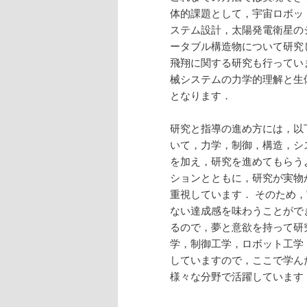
へ
体的課題として，宇宙ロボッ
ステム設計，太陽発電衛星の
移
ータブル構造物について研究
飛翔に関する研究も行ってい
動
械システムの力学的理解と生
となります．
研究と指導の進め方には，以
いて，力学，制御，構造，シ
を加え，研究を進めてもらう
ションとともに，研究が実物
重視しています． そのため
ない達成感を味わうことがで
るので，夢と意欲を持って研
学，制御工学，ロボット工学
していますので，ここで学ん
様々な分野で活躍しています