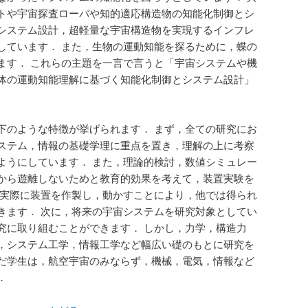
トや宇宙探査ローバや知的適応構造物の知能化制御とシ
システム設計，超軽量な宇宙構造物を実現するインフレ
しています． また，生物の運動知能を探るために，蝶の
ます． これらの主題を一言で言うと「宇宙システムや機
体の運動知能理解に基づく知能化制御とシステム設計」
下のような特徴が挙げられます． まず，全ての研究にお
ステム，情報の基礎学理に重点を置き，理解の上に考察
ようにしています． また，理論的検討，数値シミュレー
から遊離しないためと教育的効果を考えて，装置実験を
，実際に装置を作製し，動かすことにより，他では得られ
きます． 次に，将来の宇宙システムを研究対象としてい
究に取り組むことができます． しかし，力学，構造力
，システム工学，情報工学など幅広い礎のもとに研究を
だ学生は，航空宇宙のみならず，機械，電気，情報など
．