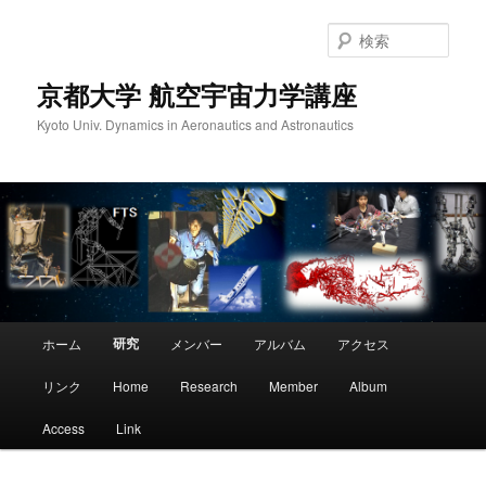
検
索
京都大学 航空宇宙力学講座
Kyoto Univ. Dynamics in Aeronautics and Astronautics
メ
研究
ホーム
メンバー
アルバム
アクセス
メ
イ
ン
リンク
Home
Research
Member
Album
イ
メ
ニ
Access
Link
ン
ュ
ー
コ