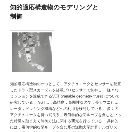
知的適応構造物のモデリングと
ン
制御
テ
ン
ツ
へ
移
知的適応構造物の一つとして，アクチュエータとセンサーを配置
動
したトラス型メカニズムを搭載プロセッサーで制御し， 様々な
ミッションを達成できるVGT (variable geometry truss) について
研究している． VGTは，高精度，高剛性なので，長大マニピュ
レータ，ドッキング機構などへの利用を検討している． 多くの
アクチュエータを持つ冗長系，幾何学的な閉ループを含むといっ
た特徴を踏まえて制御方法に関する研究を行っている． 具体的
には，幾何学的な閉ループを含む系の逆動力学計算アルゴリズ